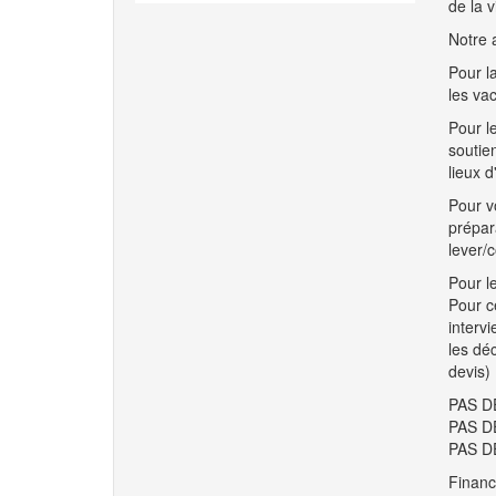
de la v
Notre 
Pour l
les va
Pour le
soutie
lieux d
Pour v
prépar
lever/
Pour le
Pour c
interv
les déc
devis)
PAS D
PAS D
PAS DE
Financ