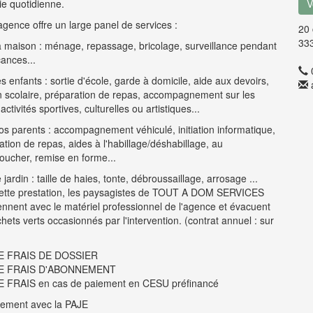
ie quotidienne.
V
agence offre un large panel de services :
20 
33
a maison : ménage, repassage, bricolage, surveillance pendant
cances...
s enfants : sortie d'école, garde à domicile, aide aux devoirs,
n scolaire, préparation de repas, accompagnement sur les
'activités sportives, culturelles ou artistiques...
os parents : accompagnement véhiculé, initiation informatique,
ation de repas, aides à l'habillage/déshabillage, au
coucher, remise en forme...
 jardin : taille de haies, tonte, débroussaillage, arrosage ...
ette prestation, les paysagistes de TOUT A DOM SERVICES
iennent avec le matériel professionnel de l'agence et évacuent
hets verts occasionnés par l'intervention. (contrat annuel : sur
E FRAIS DE DOSSIER
E FRAIS D'ABONNEMENT
 FRAIS en cas de paiement en CESU préfinancé
ement avec la PAJE