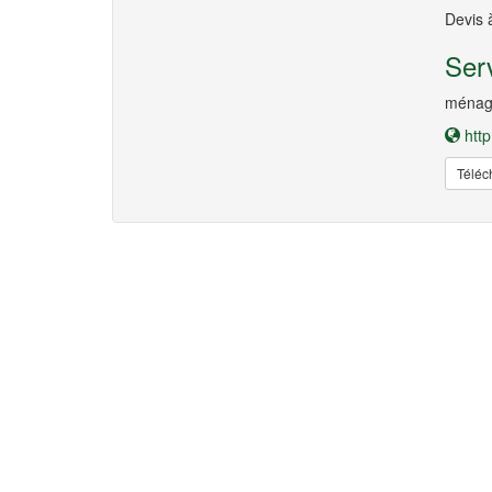
Devis 
Serv
ménage
http
Téléc