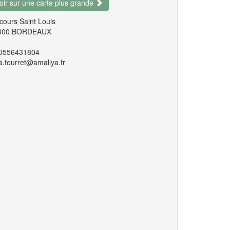
oir sur une carte plus grande
cours Saint Louis
300 BORDEAUX
0556431804
a.tourret@amallya.fr