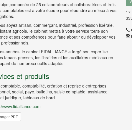
V
uipe,composée de 25 collaborateurs et collaboratrices et trois
s-comptables est à votre écoute pour répondre au mieux à vos
17
gations.
33
us soyez artisan, commerçant, industriel, profession libérale,
oitant agricole, le cabinet mettra à votre service toute son
ence et ses compétences pour faire aboutir ou développer vos
s professionnels.
 des années, le cabinet FIDALLIANCE a forgé son expertise
s tabacs-presses, les librairies et les auxiliaires médicaux en
ppant de nombreux outils adaptés.
ices et produits
comptable, comptabilité, création et reprise d'entreprises,
onnel, social, paye, bulletins, saisie comptable, assistance
 et juridique, tableaux de bord.
://www.fidalliance.com
harger PDF