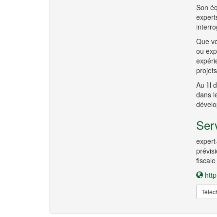
Son éq
expert
interro
Que vo
ou expl
expéri
projet
Au fil
dans le
dévelo
Serv
expert-
prévisi
fiscale
http
Téléc